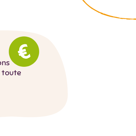
ons
 toute