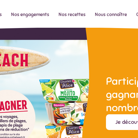
s
Nos engagements
Nos recettes
Nous connaître
Partic
gagnan
nombre
Je décou