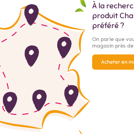
À la recher
produit Char
préféré ?
On parie que vou
magasin près de
Acheter en m