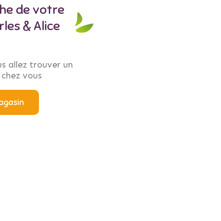
che de votre
les & Alice
s allez trouver un
 chez vous
agasin