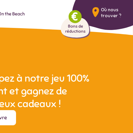
Où nous
On the Beach
trouver ?
Bons de
réductions
ipez à notre jeu 100%
t et gagnez de
ux cadeaux !
vre