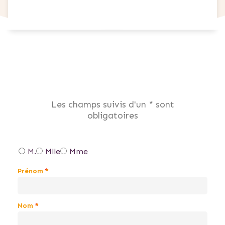
Les champs suivis d'un * sont
obligatoires
Genre
M.
Mlle
Mme
Prénom
Nom