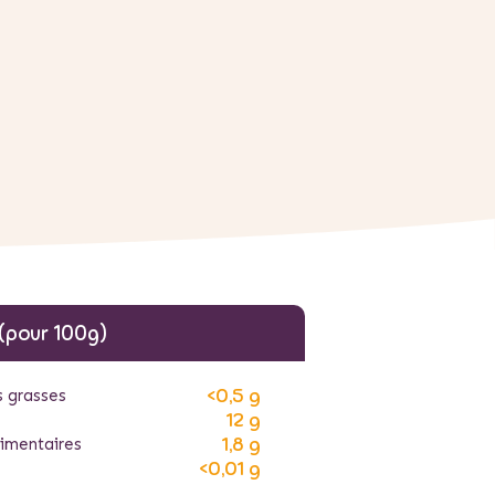
 (pour 100g)
<0,5 g
s grasses
12 g
1,8 g
limentaires
<0,01 g