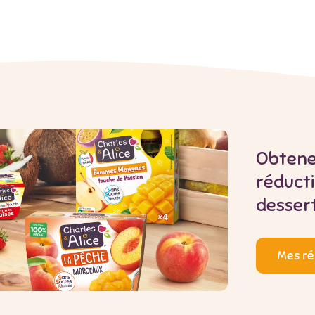
Obtene
réduct
dessert
Mes ré