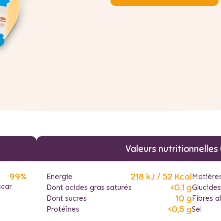
Valeurs nutritionnelles
99%
218 kJ / 52 Kcal
Energie
Matière
scar
<0,1 g
Dont acides gras saturés
Glucides
10 g
Dont sucres
Fibres a
<0,5 g
Protéines
Sel