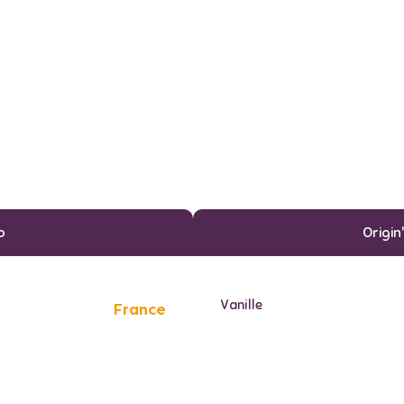
o
Origin
Vanille
France