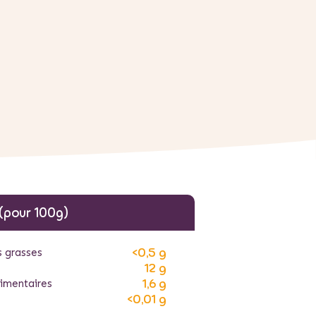
 (pour 100g)
<0,5 g
s grasses
12 g
1,6 g
limentaires
<0,01 g