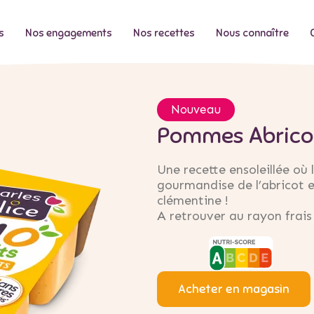
s
Nos engagements
Nos recettes
Nous connaître
Nouveau
Pommes Abrico
Une recette ensoleillée où
gourmandise de l’abricot e
clémentine !
A retrouver au rayon frai
Acheter en magasin