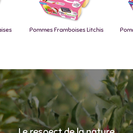
ises
Pommes Framboises Litchis
Pomm
Le respect de la nature