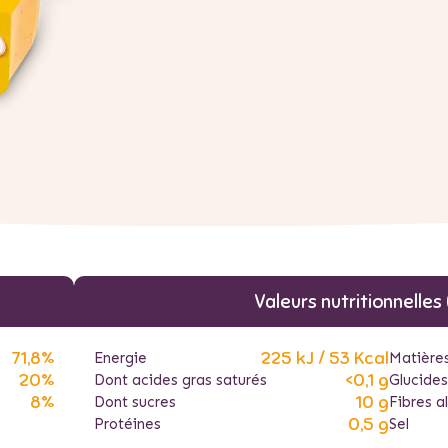
Valeurs nutritionnelles
71,8%
225 kJ / 53 Kcal
Energie
Matière
20%
<0,1 g
Dont acides gras saturés
Glucides
8%
10 g
Dont sucres
Fibres a
0,5 g
Protéines
Sel