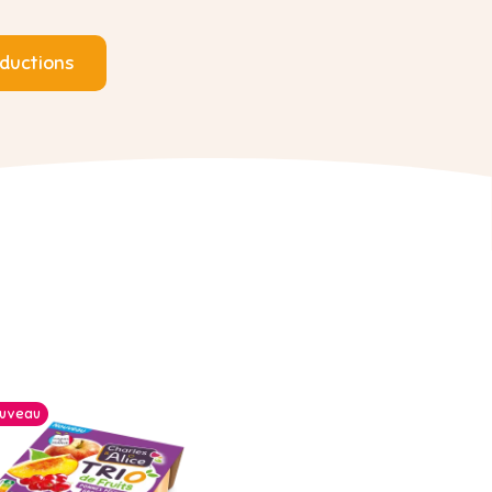
ductions
uveau