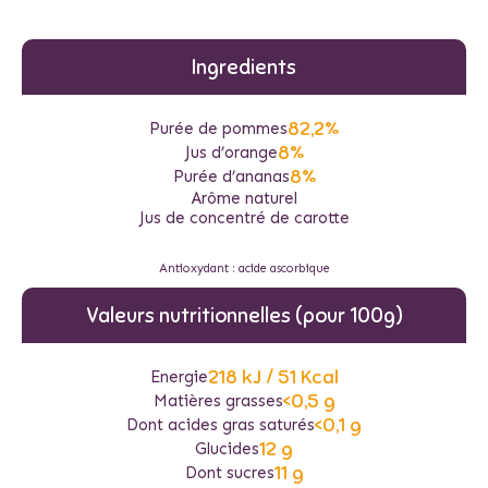
Ingredients
82,2%
Purée de pommes
8%
Jus d’orange
8%
Purée d’ananas
Arôme naturel
Jus de concentré de carotte
Antioxydant : acide ascorbique
Valeurs nutritionnelles (pour 100g)
218 kJ / 51 Kcal
Energie
<0,5 g
Matières grasses
<0,1 g
Dont acides gras saturés
12 g
Glucides
11 g
Dont sucres