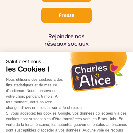
Presse
Rejoindre nos
réseaux sociaux
Salut c'est nous...
les Cookies !
Nous utilisons des cookies à des
fins statistiques et de mesure
d'audience. Nous conservons
Pour votre santé, mangez au moins cinq
fruits et légumes par jour
votre choix pendant 6 mois. À
tout moment, vous pouvez
changer d’avis en cliquant sur « Je choisis ».
5 fruits et légumes par jour
Si vous acceptez les cookies Google, vos données collectées via ces
cookies sont susceptibles d’être transférées vers les Etats-Unis. En
Manger mieux et bouger plus tout en se
vertu de la loi américaine, les autorités gouvernementales américaines
faisant plaisir c’est possible
sont susceptibles d’accéder à vos données. Aucune voie de recours