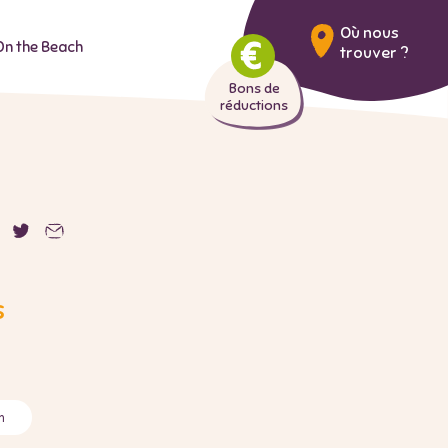
Où nous
On the Beach
trouver ?
Bons de
réductions
s
n