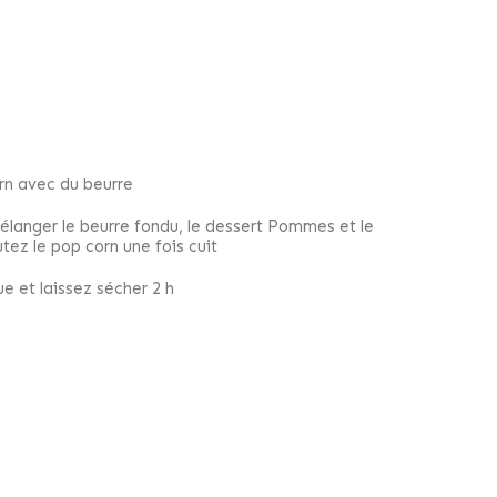
rn avec du beurre
élanger le beurre fondu, le dessert Pommes et le
utez le pop corn une fois cuit
ue et laissez sécher 2 h