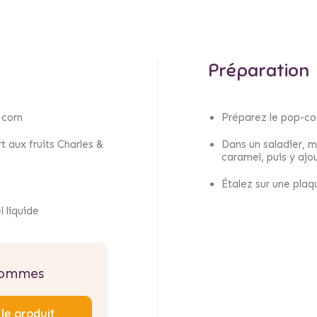
Préparation
 corn
Préparez le pop-co
t aux fruits Charles &
Dans un saladier, m
caramel, puis y ajo
Étalez sur une plaq
l liquide
ommes
 le produit