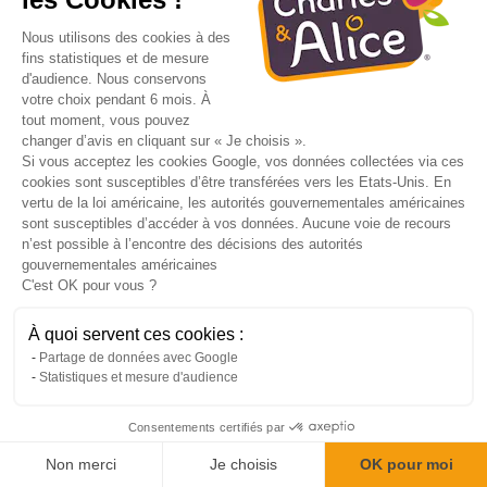
75010
Nous utilisons des cookies à des
fins statistiques et de mesure
Voir les produits disponibles
d'audience. Nous conservons
votre choix pendant 6 mois. À
FRANPRIX 75 PARIS 05EME
tout moment, vous pouvez
changer d’avis en cliquant sur « Je choisis ».
Si vous acceptez les cookies Google, vos données collectées via ces
86 R CLAUDE BERNARD
cookies sont susceptibles d’être transférées vers les Etats-Unis. En
PARIS 05EME
vertu de la loi américaine, les autorités gouvernementales américaines
75005
sont susceptibles d’accéder à vos données. Aucune voie de recours
n’est possible à l’encontre des décisions des autorités
gouvernementales américaines
Voir les produits disponibles
C'est OK pour vous ?
FRANPRIX 75 PARIS 11EME
À quoi servent ces cookies :
Partage de données avec Google
Statistiques et mesure d'audience
30 R DU FG DU TEMPLE
PARIS 11EME
75011
Consentements certifiés par
Non merci
Je choisis
OK pour moi