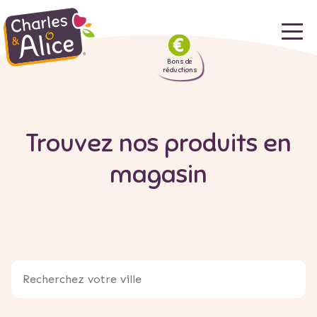
Aller
au
Bons de
contenu
réductions
principal
Trouvez nos produits en
magasin