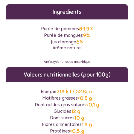
Ingredients
84,9%
Purée de pommes
9%
Purée de mangues
6%
Jus d'orange
Arôme naturel
Antioxydant : acide ascorbique
Valeurs nutritionnelles (pour 100g)
218 kJ / 52 Kcal
Energie
<0,5 g
Matières grasses
<0,1 g
Dont acides gras saturés
12 g
Glucides
10 g
Dont sucres
1,8 g
Fibres alimentaires
<0,5 g
Protéines