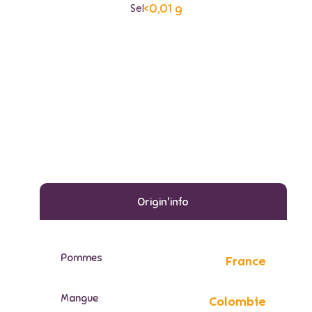
<0,01 g
Sel
Origin'info
Pommes
France
Mangue
Colombie