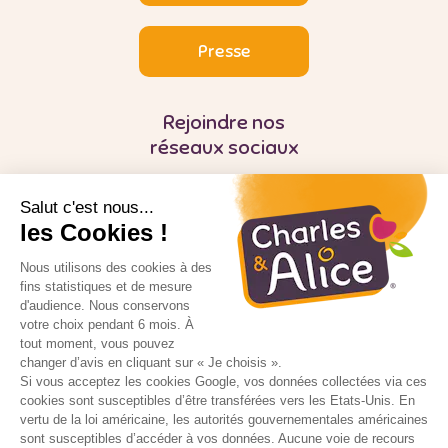
Presse
Rejoindre nos
réseaux sociaux
Salut c'est nous...
les Cookies !
Nous utilisons des cookies à des
fins statistiques et de mesure
d'audience. Nous conservons
Pour votre santé, mangez au moins cinq
fruits et légumes par jour
votre choix pendant 6 mois. À
tout moment, vous pouvez
changer d’avis en cliquant sur « Je choisis ».
5 fruits et légumes par jour
Si vous acceptez les cookies Google, vos données collectées via ces
cookies sont susceptibles d’être transférées vers les Etats-Unis. En
Manger mieux et bouger plus tout en se
vertu de la loi américaine, les autorités gouvernementales américaines
faisant plaisir c’est possible
sont susceptibles d’accéder à vos données. Aucune voie de recours