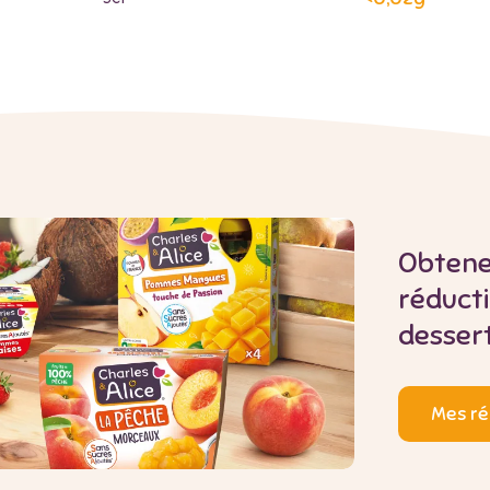
Obtene
réduct
dessert
Mes ré