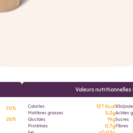
Valeurs nutritionnelles
127 Kcal
Calories
Kilojoul
70%
5,2g
Matières grasses
Acides g
26%
19g
Glucides
Sucres
0,7g
Protéines
Fibres
<0,02g
Sel