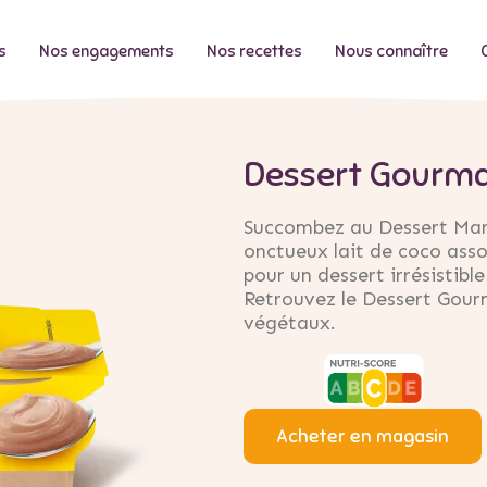
s
Nos engagements
Nos recettes
Nous connaître
Dessert Gourm
Succombez au Dessert Mar
onctueux lait de coco ass
pour un dessert irrésistible
Retrouvez le Dessert Gou
végétaux.
Acheter en magasin