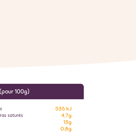
 (pour 100g)
535 kJ
es
4,7g
ras saturés
13g
0,8g