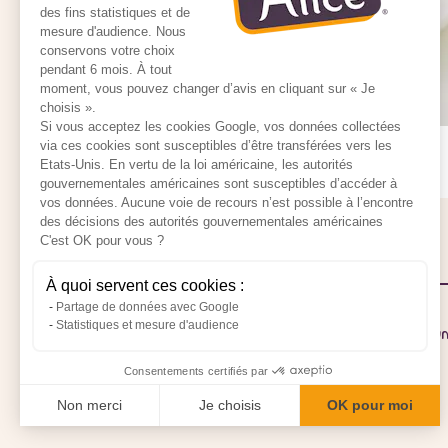
des fins statistiques et de
mesure d'audience. Nous
conservons votre choix
pendant 6 mois. À tout
moment, vous pouvez changer d’avis en cliquant sur « Je
choisis ».
Si vous acceptez les cookies Google, vos données collectées
via ces cookies sont susceptibles d’être transférées vers les
Etats-Unis. En vertu de la loi américaine, les autorités
gouvernementales américaines sont susceptibles d’accéder à
vos données. Aucune voie de recours n’est possible à l’encontre
des décisions des autorités gouvernementales américaines
C'est OK pour vous ?
À quoi servent ces cookies :
Partage de données avec Google
Statistiques et mesure d'audience
Pour votre santé, mangez au moins cinq fruits et lég
jour
Consentements certifiés par
Non merci
Je choisis
OK pour moi
5 fruits et légumes par jour
Axeptio consent