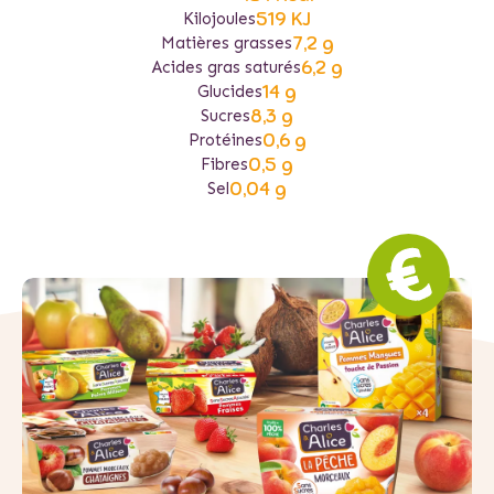
519 KJ
Kilojoules
7,2 g
Matières grasses
6,2 g
Acides gras saturés
14 g
Glucides
8,3 g
Sucres
0,6 g
Protéines
0,5 g
Fibres
0,04 g
Sel