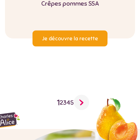
Crêpes pommes SSA
Je découvre la recette
Pagination
Page
1
Page
2
Page
3
Page
4
Page
5
courante