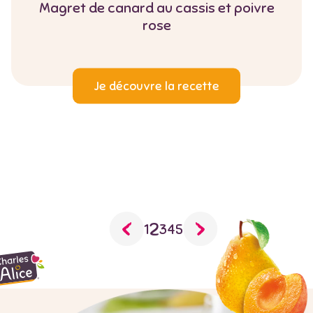
Magret de canard au cassis et poivre
rose
Je découvre la recette
Pagination
Page
2
Page
1
Page
3
Page
4
Page
5
courante